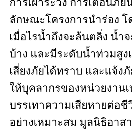
การเฝ้าระวัง การเตือนภั
ลักษณะโครงการนำร่อง โด
เมื่อไรน้ำถึงจะล้นตลิ่ง น
บ้าง และมีระดับน้ำท่วมสูง
เสี่ยงภัยได้ทราบ และแจ้งภั
ให้บุคลากรของหน่วยงานเ
บรรเทาความเสียหายต่อชี
อย่างเหมาะสม มูลนิธิอาสาเ