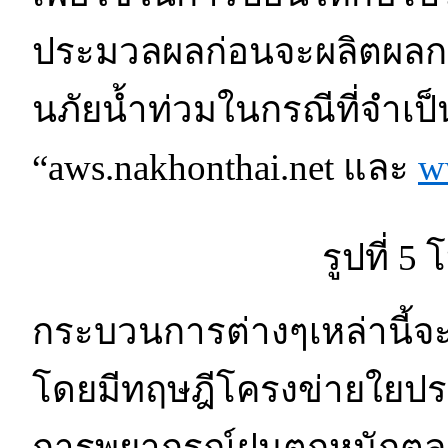
ประมวลผลก่อนจะผลิตผลก
นภัยน้ำท่วมในกรณีที่จำเป็
“aws.nakhonthai.net และ
w
รูปที่ 
กระบวนการต่างๆเหล่านี้
โดยมีทฤษฎีโครงข่ายใยประส
การพยากรณ์ฝนตกหนักตลอด