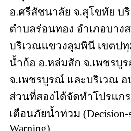
อ.ศรีสัชนาลัย จ.สุโขทัย 
ตำบลร่อนทอง อำเภอบางสะพ
บริเวณแขวงลุมพินี เขตปทุ
น้ำก้อ อ.หล่มสัก จ.เพชรบู
จ.เพชรบูรณ์ และบริเวณ อบ
ส่วนที่สองได้จัดทำโปรแก
เตือนภัยน้ำท่วม (Decision-
Warning)