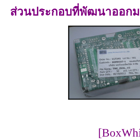
ส่วนประกอบที่พัฒนาออก
[BoxWhi